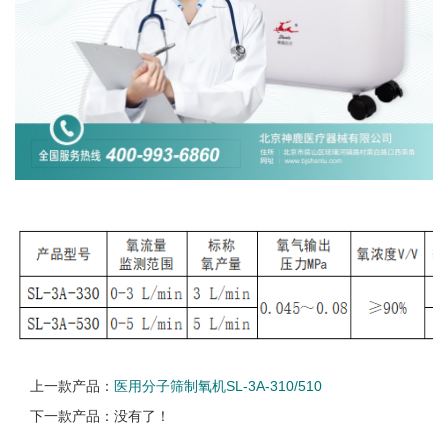
上一款产品：
医用分子筛制氧机SL-3A-310/510
下一款产品：没有了！