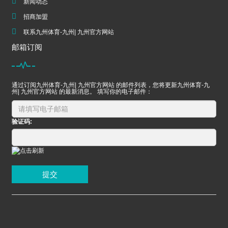
新闻动态
招商加盟
联系九州体育-九州| 九州官方网站
邮箱订阅
通过订阅九州体育-九州| 九州官方网站 的邮件列表，您将更新九州体育-九
州| 九州官方网站 的最新消息。 填写你的电子邮件：
验证码:
提交