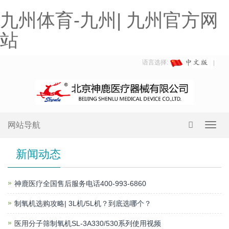
九州体育-九州| 九州官方网
站
语言选择:
网站导航
Toggl
navig
新闻动态
神鹿医疗全国售后服务电话400-993-6860
制氧机选购攻略| 3L机/5L机？到底选哪个？
医用分子筛制氧机SL-3A330/530系列使用视频