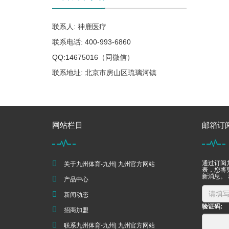
联系人: 神鹿医疗
联系电话: 400-993-6860
QQ:14675016（同微信）
联系地址: 北京市房山区琉璃河镇
网站栏目
邮箱订
通过订阅九
关于九州体育-九州| 九州官方网站
表，您将更
新消息。
产品中心
新闻动态
验证码:
招商加盟
联系九州体育-九州| 九州官方网站