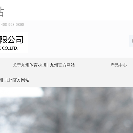
站
-993-6860
关于九州体育-九州| 九州官方网站
产品中心
州| 九州官方网站