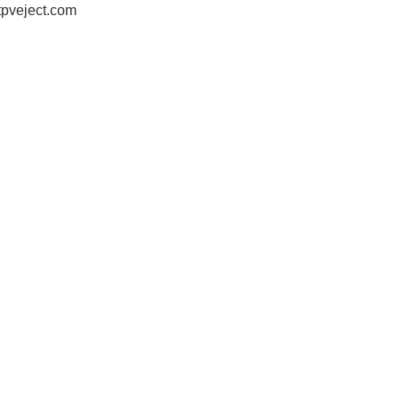
veject.com