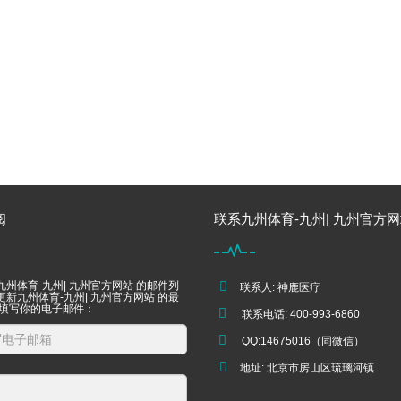
阅
联系九州体育-九州| 九州官方
州体育-九州| 九州官方网站 的邮件列
联系人: 神鹿医疗
新九州体育-九州| 九州官方网站 的最
 填写你的电子邮件：
联系电话: 400-993-6860
QQ:14675016（同微信）
地址: 北京市房山区琉璃河镇