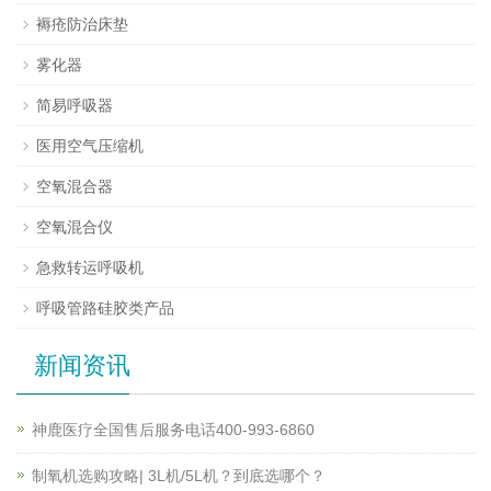
褥疮防治床垫
雾化器
简易呼吸器
医用空气压缩机
空氧混合器
空氧混合仪
急救转运呼吸机
呼吸管路硅胶类产品
新闻资讯
神鹿医疗全国售后服务电话400-993-6860
制氧机选购攻略| 3L机/5L机？到底选哪个？